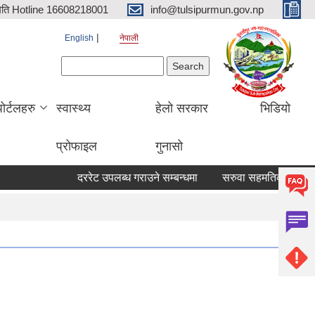
िति Hotline 16608218001
info@tulsipurmun.gov.np
English
नेपाली
Search form
Search
पोर्टलहरु
स्वास्थ्य
हेलो सरकार
भिडियो
प्रोफाइल
गुनासो
दररेट उपलब्ध गराउने सम्बन्धमा
सरुवा सहमतिका लागि दरखास