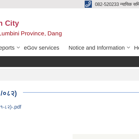
082-520233 न्यायिक सम
n City
,Lumbini Province, Dang
eports
eGov services
Notice and Information
He
१/०८२)
१-८२)-.pdf