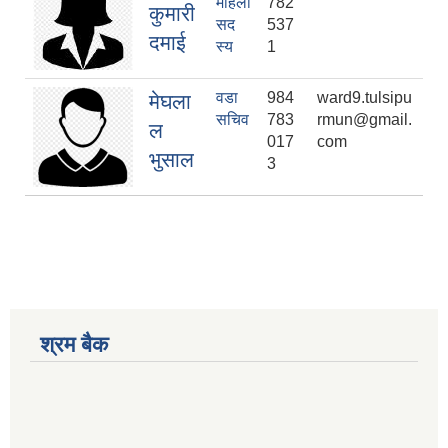
महिला
782
कुमारी
सद
537
दमाई
स्य
1
वडा
984
ward9.tulsipu
मेघला
सचिव
783
rmun@gmail.
ल
017
com
भुसाल
3
श्रम बैक