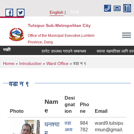
Skip to main content
English
नेपाली
Tulsipur Sub-Metropolitan City
Office of the Municipal Executive,Lumbini
Province, Dang
भर्खरै
दररेट उपलब्ध गराउने सम्बन्धमा
सरुवा सहमतिका लागि दरखास्
You are here
Home
»
Introduction
»
Ward Office
» वडा न ९
वडा न ९
Desi
Nam
gnat
Pho
e
Photo
ion
ne
Email
वडा
984
ward9.tulsipu
घनश्या
अध्य
782
rmun@gmail.
म