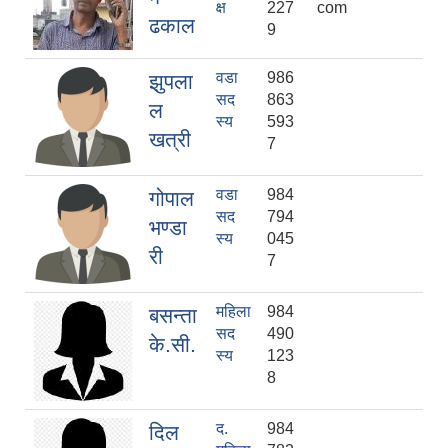
क्ष
227
com
ढकाल
9
वडा
986
झुपला
सद
863
ल
स्य
593
खत्री
7
वडा
984
गोपाल
सद
794
भण्डा
स्य
045
री
7
महिला
984
बसन्ता
सद
490
के.सी.
स्य
123
8
द.
984
दिल