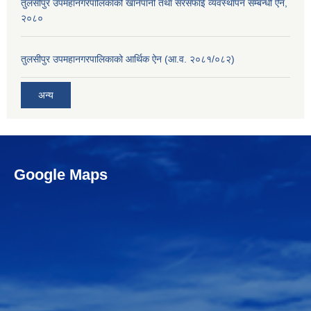
तुलसीपुर उपमहानगरपालिकाको खानेपानी तथा सरसफाई व्यवस्थापन सम्बन्धी ऐन,
२०८०
तुलसीपुर उपमहानगरपालिकाको आर्थिक ऐन (आ.व. २०८१/०८२)
अन्य
Google Maps