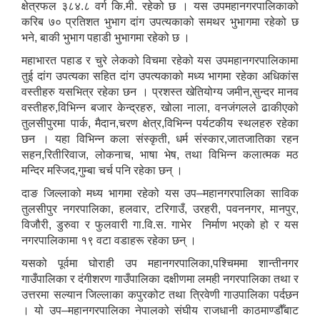
क्षेत्रफल ३८४.८ वर्ग कि.मी. रहेको छ । यस उपमहानगरपालिकाको
करिब ७० प्रतिशत भुभाग दांग उपत्यकाको समथर भुभागमा रहेको छ
भने, बाकी भुभाग पहाडी भुभागमा रहेको छ ।
महाभारत पहाड र चुरे लेकको विचमा रहेको यस उपमहानगरपालिकामा
तुई दांग उपत्यका सहित दांग उपत्यकाको मध्य भागमा रहेका अधिकांस
वस्तीहरु यसभित्र रहेका छन । प्रशस्त खेतियोग्य जमीन,सुन्दर मानव
वस्तीहरु,विभिन्न बजार केन्द्रहरु, खोला नाला, वनजंगलले ढाकीएको
तुलसीपुरमा पार्क, मैदान,चरण क्षेत्र,विभिन्न पर्यटकीय स्थलहरु रहेका
छन । यहा विभिन्न कला संस्कृती, धर्म संस्कार,जातजातिका रहन
सहन,रितीरिवाज, लोकनाच, भाषा भेष, तथा विभिन्न कलात्मक मठ
मन्दिर मस्जिद,गुम्बा चर्च पनि रहेका छन् ।
दाङ जिल्लाको मध्य भागमा रहेको यस उप–महानगरपालिका साविक
तुलसीपुर नगरपालिका, हलवार, टरिगाउँ, उरहरी, पवननगर, मानपुर,
विजौरी, डुरुवा र फुलवारी गा.वि.स. गाभेर निर्माण भएको हो र यस
नगरपालिकामा १९ वटा वडाहरू रहेका छन् ।
यसको पूर्वमा घोराही उप महानगरपालिका,पश्चिममा शान्तीनगर
गाउँपालिका र दंगीशरण गाउँपालिका दक्षीणमा लमही नगरपालिका तथा र
उत्तरमा सल्यान जिल्लाका कपुरकोट तथा त्रिवेणी गाउपालिका पर्दछन
। यो उप–महानगरपालिका नेपालको संघीय राजधानी काठमाण्डौँबाट