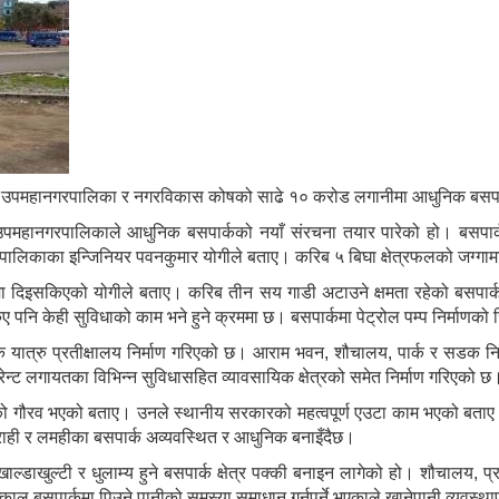
्सीपुर उपमहानगरपालिका र नगरविकास कोषको साढे १० करोड लगानीमा आधुनिक बसपार
उपमहानगरपालिकाले आधुनिक बसपार्कको नयाँ संरचना तयार पारेको हो। बसपार्क
पालिकाका इन्जिनियर पवनकुमार योगीले बताए। करिब ५ बिघा क्षेत्रफलको जग्गाम
म्मा दिइसकिएको योगीले बताए। करिब तीन सय गाडी अटाउने क्षमता रहेको बसपार्
 पनि केही सुविधाको काम भने हुने क्रममा छ। बसपार्कमा पेट्रोल पम्प निर्माणको 
ुनिक यात्रु प्रतीक्षालय निर्माण गरिएको छ। आराम भवन, शौचालय, पार्क र सडक 
्टुरेन्ट लगायतका विभिन्न सुविधासहित व्यावसायिक क्षेत्रको समेत निर्माण गरिएक
को गौरव भएको बताए। उनले स्थानीय सरकारको महत्वपूर्ण एउटा काम भएको बताए। 
राही र लमहीका बसपार्क अव्यवस्थित र आधुनिक बनाइँदैछ।
ाखुल्टी र धुलाम्य हुने बसपार्क क्षेत्र पक्की बनाइन लागेको हो। शौचालय, प्रति
बसपार्कमा पिउने पानीको समस्या समाधान गर्नुपर्ने भएकाले खानेपानी व्यवस्था