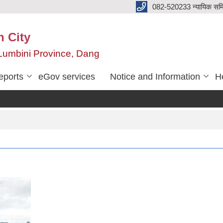
082-520233 न्यायिक सम
n City
,Lumbini Province, Dang
eports
eGov services
Notice and Information
He