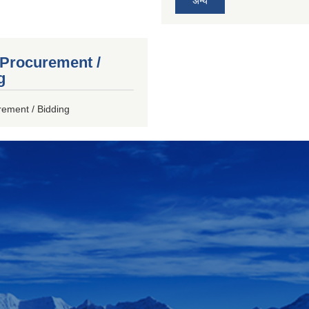
अन्य
 Procurement /
g
rement / Bidding