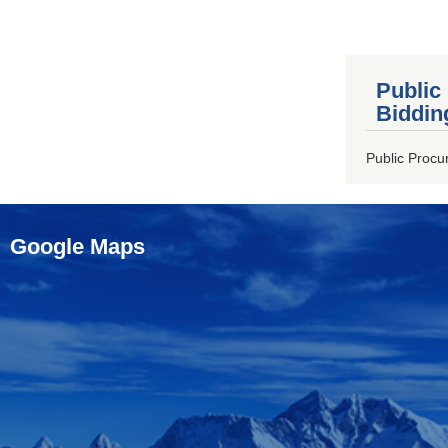
Public
Biddin
Public Procu
Google Maps