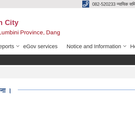
082-520233 न्यायिक सम
n City
,Lumbini Province, Dang
eports
eGov services
Notice and Information
He
चना ।