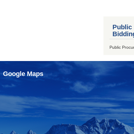
Public
Biddin
Public Procu
Google Maps