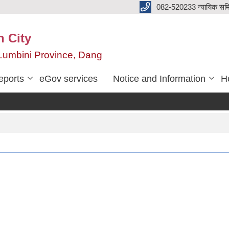
082-520233 न्यायिक सम
n City
,Lumbini Province, Dang
eports
eGov services
Notice and Information
He