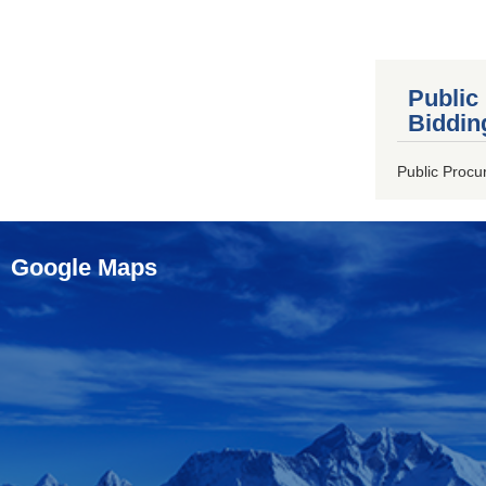
Public
Biddin
Public Procu
Google Maps