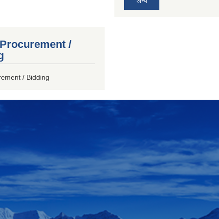
अन्य
 Procurement /
g
rement / Bidding