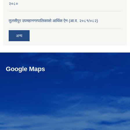
२०८०
तुलसीपुर उपमहानगरपालिकाको आर्थिक ऐन (आ.व. २०८१/०८२)
अन्य
Google Maps