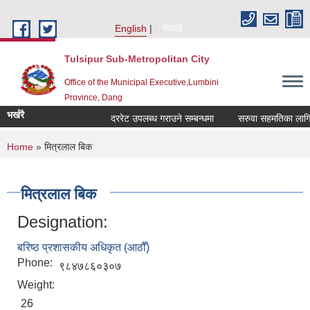
Skip to main content
English
नेपाली
Tulsipur Sub-Metropolitan City
Office of the Municipal Executive,Lumbini
Province, Dang
भर्खरै
दररेट उपलब्ध गराउने सम्बन्धमा
सरुवा सहमतिका लागि दर
You are here
Home
» मित्रलाल बिक
मित्रलाल बिक
Designation:
बरिष्ठ प्रशासकीय अधिकृत (आठौँ)
Phone:
९८४७८६०३०७
Weight:
26