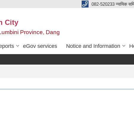
082-520233 न्यायिक सम
n City
,Lumbini Province, Dang
eports
eGov services
Notice and Information
He