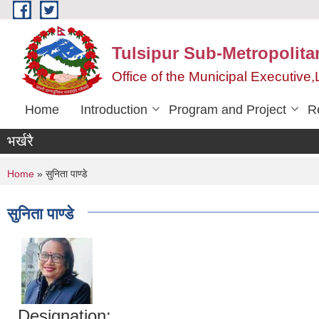
Skip to main content
Tulsipur Sub-Metropolita
Office of the Municipal Executive
Home
Introduction
Program and Project
R
भर्खरै
You are here
Home
» सुनिता पाण्डे
सुनिता पाण्डे
Designation: