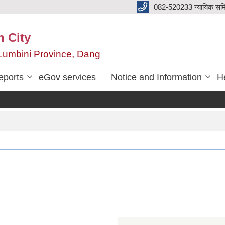
082-520233 न्यायिक सम
n City
,Lumbini Province, Dang
eports
eGov services
Notice and Information
He