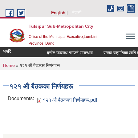
Skip to main content
English
नेपाली
Tulsipur Sub-Metropolitan City
Office of the Municipal Executive,Lumbini
Province, Dang
भर्खरै
दररेट उपलब्ध गराउने सम्बन्धमा
सरुवा सहमतिका लागि दरख
You are here
Home
» १२१ औ बैठकका निर्णयहरू
१२१ औ बैठकका निर्णयहरू
Documents:
१२१ औ बैठकका निर्णयहरू.pdf