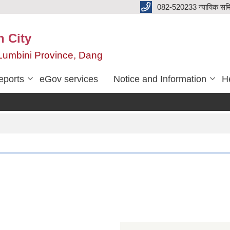
082-520233 न्यायिक सम
n City
,Lumbini Province, Dang
eports
eGov services
Notice and Information
He