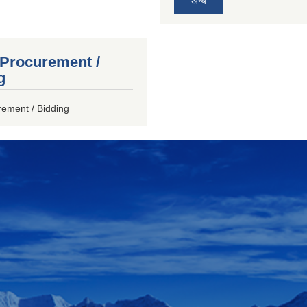
अन्य
 Procurement /
g
rement / Bidding