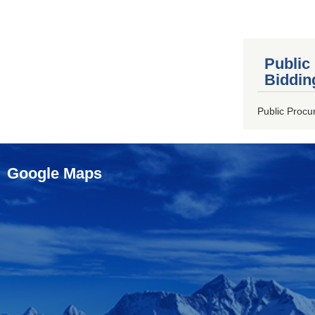
Public
Biddin
Public Procu
Google Maps