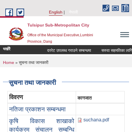
Skip to main content
English
नेपाली
Tulsipur Sub-Metropolitan City
Office of the Municipal Executive,Lumbini
Province, Dang
भर्खरै
दररेट उपलब्ध गराउने सम्बन्धमा
सरुवा सहमतिका लागि दर
You are here
Home
» सुचना तथा जानकारी
सुचना तथा जानकारी
विवरण
कागजात
नतिजा प्रकाशन सम्बन्धमा
suchana.pdf
कृषि विकास शाखाको
कार्यक्रम संचालन सम्बन्धि