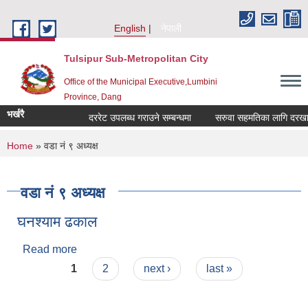
Skip to main content
English
नेपाली
Tulsipur Sub-Metropolitan City
Office of the Municipal Executive,Lumbini
Province, Dang
भर्खरै
दररेट उपलब्ध गराउने सम्बन्धमा
सरुवा सहमतिका लागि दरखास्त 
You are here
Home
» वडा नं ९ अध्यक्ष
वडा नं ९ अध्यक्ष
घनश्याम ढकाल
Read more
about घनश्याम ढकाल
Pages
1
2
next ›
last »