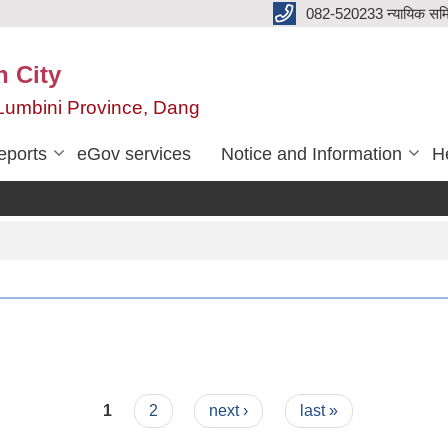
082-520233 न्यायिक सम
n City
,Lumbini Province, Dang
eports
eGov services
Notice and Information
He
1
2
next ›
last »