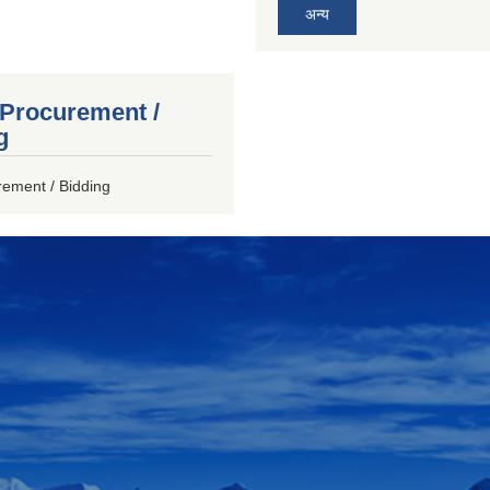
अन्य
 Procurement /
g
rement / Bidding