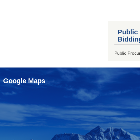
Public
Biddin
Public Procu
Google Maps