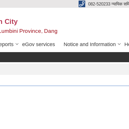
082-520233 न्यायिक सम
n City
,Lumbini Province, Dang
eports
eGov services
Notice and Information
He