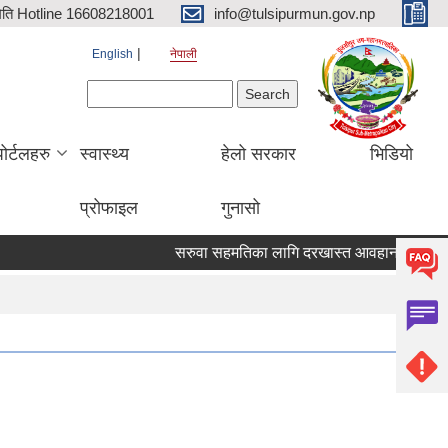
िति Hotline 16608218001
info@tulsipurmun.gov.np
English
नेपाली
Search form
Search
पोर्टलहरु
स्वास्थ्य
हेलो सरकार
भिडियो
प्रोफाइल
गुनासो
सरुवा सहमतिका लागि दरखास्त आवहान सम्बन्धि सूचन