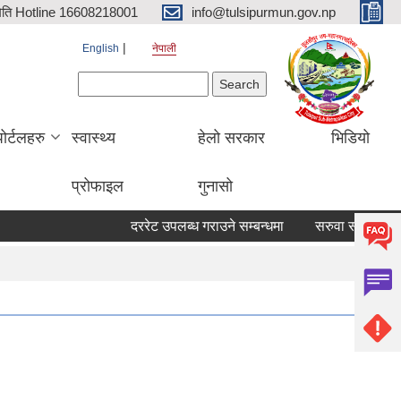
िति Hotline 16608218001
info@tulsipurmun.gov.np
English
नेपाली
Search form
Search
पोर्टलहरु
स्वास्थ्य
हेलो सरकार
भिडियो
प्रोफाइल
गुनासो
दररेट उपलब्ध गराउने सम्बन्धमा
सरुवा सहमतिका लागि द