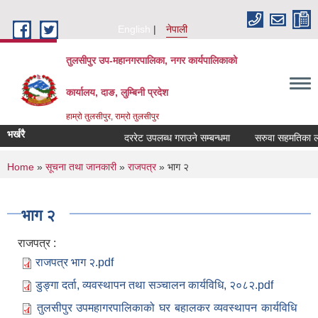
Skip to main content
English
नेपाली
तुलसीपुर उप-महानगरपालिका, नगर कार्यपालिकाको
कार्यालय, दाङ, लुम्बिनी प्रदेश
हाम्रो तुलसीपुर, राम्रो तुलसीपुर
भर्खरै
दररेट उपलब्ध गराउने सम्बन्धमा
सरुवा सहमतिका लागि
You are here
Home
»
सूचना तथा जानकारी
»
राजपत्र
» भाग २
भाग २
राजपत्र :
राजपत्र भाग २.pdf
डुङ्गा दर्ता, व्यवस्थापन तथा सञ्चालन कार्यविधि, २०८२.pdf
तुलसीपुर उपमहागरपालिकाको घर बहालकर व्यवस्थापन कार्यविधि