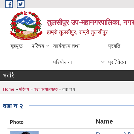
Skip to main content
तुलसीपुर उप-महानगरपालिका, नगर क
हाम्रो तुलसीपुर, राम्रो तुलसीपुर
गृहपृष्ठ
परिचय
कार्यक्रम तथा
प्रगति
परियोजना
प्रतिवेदन
भर्खरै
You are here
Home
»
परिचय
»
वडा कार्यालयहरु
» वडा न २
वडा न २
Name
Photo