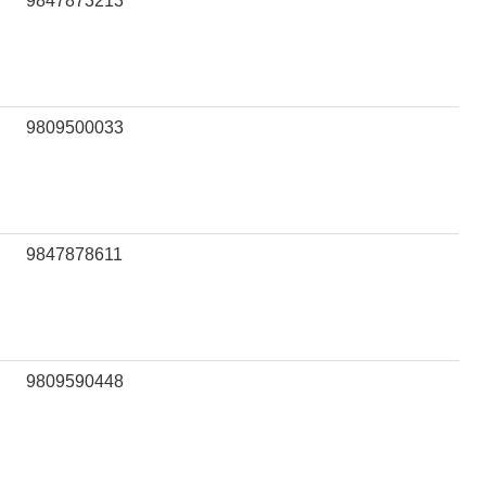
9847873213
9809500033
9847878611
9809590448