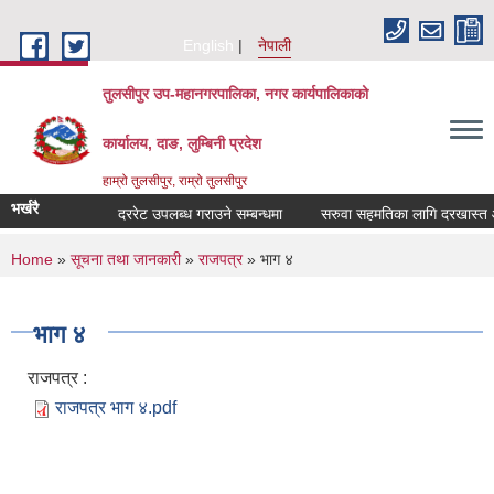
Skip to main content
English
नेपाली
तुलसीपुर उप-महानगरपालिका, नगर कार्यपालिकाको
कार्यालय, दाङ, लुम्बिनी प्रदेश
हाम्रो तुलसीपुर, राम्रो तुलसीपुर
भर्खरै
दररेट उपलब्ध गराउने सम्बन्धमा
सरुवा सहमतिका लागि दरखास्त आवह
You are here
Home
»
सूचना तथा जानकारी
»
राजपत्र
» भाग ४
भाग ४
राजपत्र :
राजपत्र भाग ४.pdf