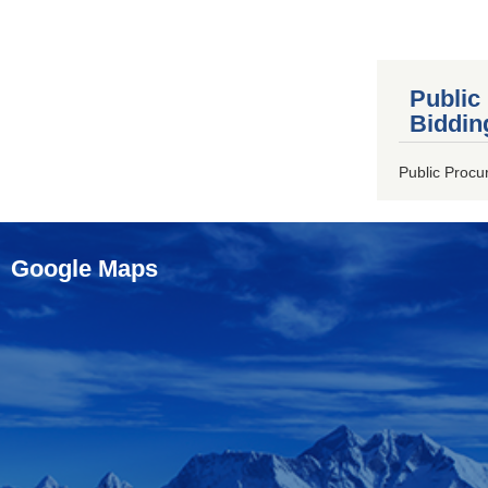
Public
Biddin
Public Procu
Google Maps