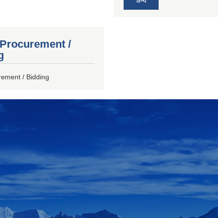
अन्य
 Procurement /
g
rement / Bidding