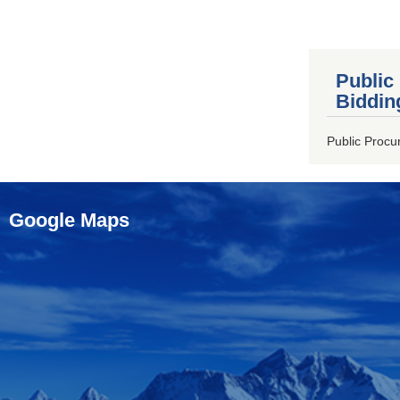
Public
Biddin
Public Procu
Google Maps