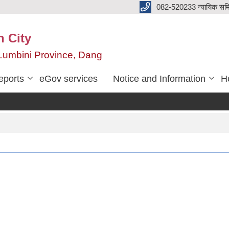
082-520233 न्यायिक सम
n City
,Lumbini Province, Dang
eports
eGov services
Notice and Information
He