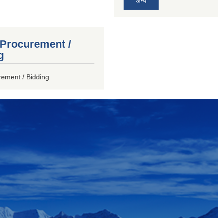
अन्य
 Procurement /
g
rement / Bidding