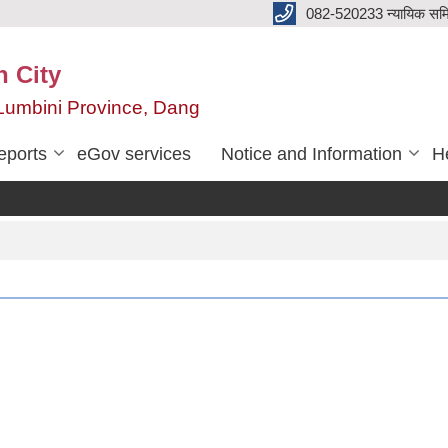
082-520233 न्यायिक सम
n City
,Lumbini Province, Dang
eports
eGov services
Notice and Information
He