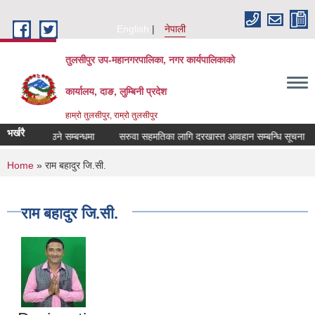
Skip to main content
English
नेपाली
तुलसीपुर उप-महानगरपालिका, नगर कार्यपालिकाको
कार्यालय, दाङ, लुम्बिनी प्रदेश
हाम्रो तुलसीपुर, राम्रो तुलसीपुर
भर्खरै
उपलब्ध गराउने सम्बन्धमा
सरुवा सहमतिका लागि दरखास्त आवहान सम्बन्धि सूचना
You are here
Home
» राम बहादुर जि‍.सी.
राम बहादुर जि‍.सी.