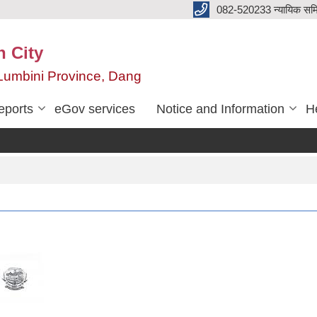
082-520233 न्यायिक सम
n City
,Lumbini Province, Dang
eports
eGov services
Notice and Information
He