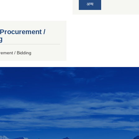
अन्य
 Procurement /
g
rement / Bidding