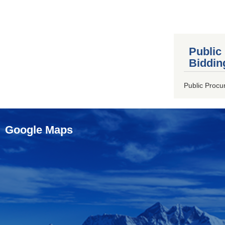
Public
Biddin
Public Procu
Google Maps