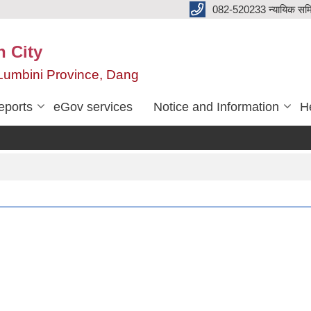
082-520233 न्यायिक सम
n City
,Lumbini Province, Dang
eports
eGov services
Notice and Information
He