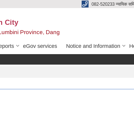
082-520233 न्यायिक सम
n City
,Lumbini Province, Dang
eports
eGov services
Notice and Information
He