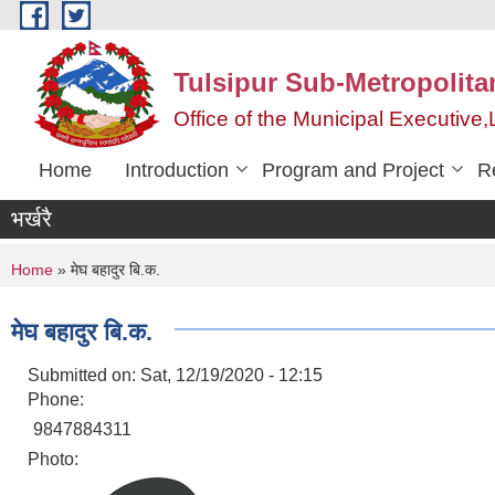
Skip to main content
Tulsipur Sub-Metropolita
Office of the Municipal Executive
Home
Introduction
Program and Project
R
भर्खरै
You are here
Home
» मेघ बहादुर बि.क.
मेघ बहादुर बि.क.
Submitted on:
Sat, 12/19/2020 - 12:15
Phone:
9847884311
Photo: