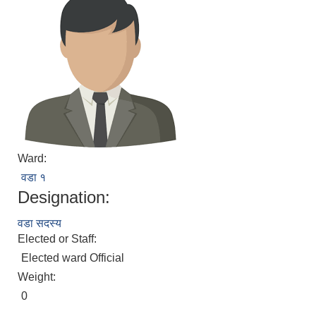
Ward:
वडा १
Designation:
वडा सदस्य
Elected or Staff:
Elected ward Official
Weight:
0