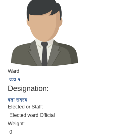
Ward:
वडा १
Designation:
वडा सदस्य
Elected or Staff:
Elected ward Official
Weight:
0