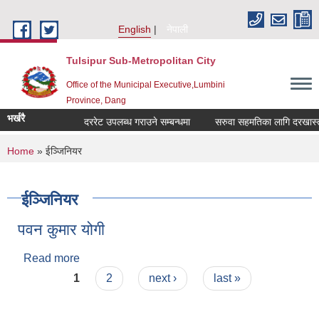
Skip to main content
English
नेपाली
Tulsipur Sub-Metropolitan City
Office of the Municipal Executive,Lumbini
Province, Dang
भर्खरै
दररेट उपलब्ध गराउने सम्बन्धमा
सरुवा सहमतिका लागि दरखास्त आ
You are here
Home
» ईञ्जिनियर
ईञ्जिनियर
पवन कुमार योगी
Read more
about पवन कुमार योगी
Pages
1
2
next ›
last »