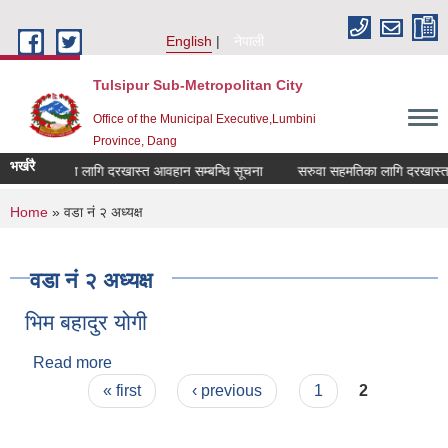
Skip to main content
English
नेपाली
Tulsipur Sub-Metropolitan City
Office of the Municipal Executive,Lumbini
Province, Dang
भर्खरै
वा सहमतिका लागि दरखास्त आवहान सम्बन्धि सूचना
सरुवा सहमतिका लागि दरखास्त आव
You are here
Home
» वडा नं २ अध्यक्ष
वडा नं २ अध्यक्ष
भिम बहादुर योगी
Read more
about भिम बहादुर योगी
Pages
« first
‹ previous
1
2