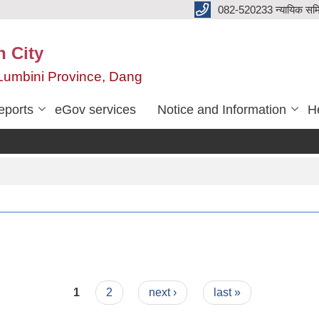
082-520233 न्यायिक सम
n City
,Lumbini Province, Dang
eports
eGov services
Notice and Information
He
1
2
next ›
last »