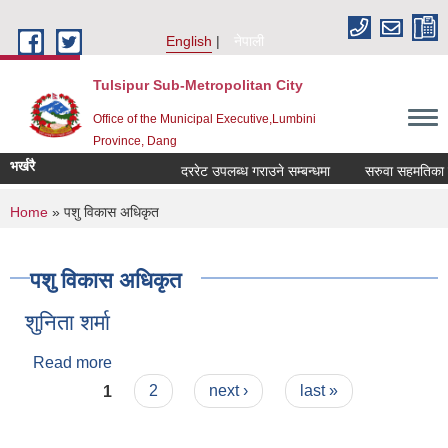
Skip to main content
English
नेपाली
Tulsipur Sub-Metropolitan City
Office of the Municipal Executive,Lumbini
Province, Dang
भर्खरै
दररेट उपलब्ध गराउने सम्बन्धमा
सरुवा सहमतिका ला
You are here
Home
» पशु विकास अधिकृत
पशु विकास अधिकृत
शुनिता शर्मा
Read more
about शुनिता शर्मा
Pages
1
2
next ›
last »