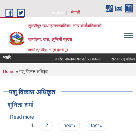
Skip to main content
English
नेपाली
तुलसीपुर उप-महानगरपालिका, नगर कार्यपालिकाको
कार्यालय, दाङ, लुम्बिनी प्रदेश
हाम्रो तुलसीपुर, राम्रो तुलसीपुर
भर्खरै
दररेट उपलब्ध गराउने सम्बन्धमा
सरुवा सहमतिका लाग
You are here
Home
» पशु विकास अधिकृत
पशु विकास अधिकृत
शुनिता शर्मा
Read more
about शुनिता शर्मा
Pages
1
2
next ›
last »