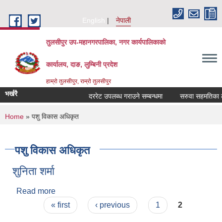
Skip to main content
English
नेपाली
तुलसीपुर उप-महानगरपालिका, नगर कार्यपालिकाको
कार्यालय, दाङ, लुम्बिनी प्रदेश
हाम्रो तुलसीपुर, राम्रो तुलसीपुर
भर्खरै
दररेट उपलब्ध गराउने सम्बन्धमा
सरुवा सहमतिका लाग
You are here
Home
» पशु विकास अधिकृत
पशु विकास अधिकृत
शुनिता शर्मा
Read more
about शुनिता शर्मा
Pages
« first
‹ previous
1
2