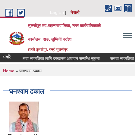
Skip to main content
English
नेपाली
तुलसीपुर उप-महानगरपालिका, नगर कार्यपालिकाको
कार्यालय, दाङ, लुम्बिनी प्रदेश
हाम्रो तुलसीपुर, राम्रो तुलसीपुर
भर्खरै
धमा
सरुवा सहमतिका लागि दरखास्त आवहान सम्बन्धि सूचना
सरुवा सहमतिका लाग
You are here
Home
» घनश्याम ढकाल
घनश्याम ढकाल