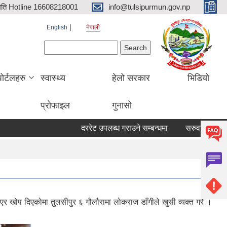
िति Hotline 16608218001
info@tulsipurmun.gov.np
English
नेपाली
Search form
Search
पोर्टलहरु
स्वास्थ्य
हेलो सरकार
भिडियो
प्रोफाइल
गुनासो
दररेट उपलब्ध गराउने सम्बन्धमा
सरुवा सहमतिका लागि दरखास्त
एर खोप दिएकोमा तुलसीपुर ६ गौलौरामा लोकराज डाँगीले खुसी व्यक्त गरे ।