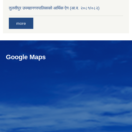
तुलसीपुर उपमहानगरपालिकाको आर्थिक ऐन (आ.व. २०८१/०८२)
more
Google Maps