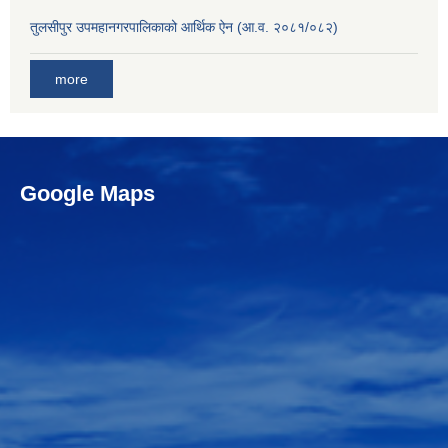
तुलसीपुर उपमहानगरपालिकाको आर्थिक ऐन (आ.व. २०८१/०८२)
more
Google Maps