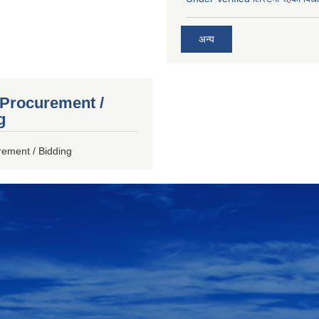
अन्य
 Procurement /
g
rement / Bidding