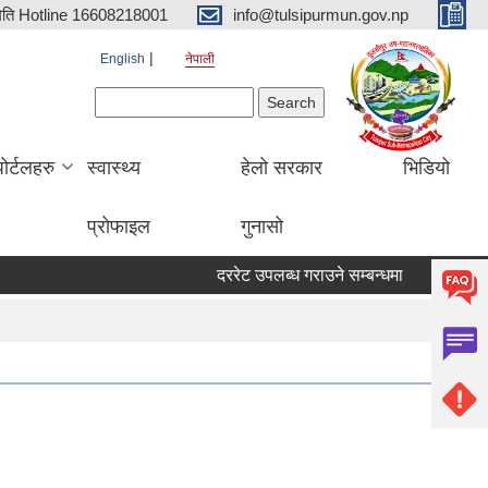
िति Hotline 16608218001
info@tulsipurmun.gov.np
English
नेपाली
Search form
Search
पोर्टलहरु
स्वास्थ्य
हेलो सरकार
भिडियो
प्रोफाइल
गुनासो
दररेट उपलब्ध गराउने सम्बन्धमा
सरुवा सहमतिक