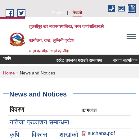
Skip to main content
English
नेपाली
तुलसीपुर उप-महानगरपालिका, नगर कार्यपालिकाको
कार्यालय, दाङ, लुम्बिनी प्रदेश
हाम्रो तुलसीपुर, राम्रो तुलसीपुर
भर्खरै
दररेट उपलब्ध गराउने सम्बन्धमा
सरुवा सहमतिका लागि
You are here
Home
» News and Notices
News and Notices
विवरण
कागजात
नतिजा प्रकाशन सम्बन्धमा
suchana.pdf
कृषि विकास शाखाको