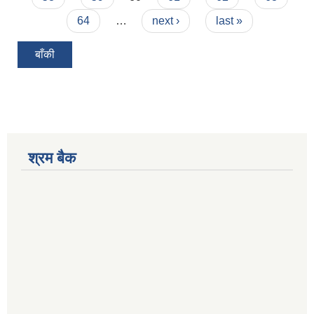
64
…
next ›
last »
बाँकी
श्रम बैक