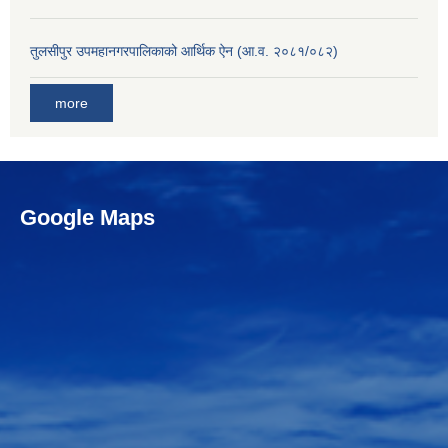
तुलसीपुर उपमहानगरपालिकाको आर्थिक ऐन (आ.व. २०८१/०८२)
more
Google Maps