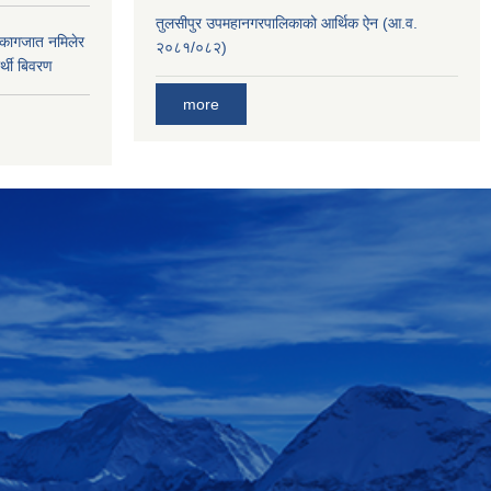
तुलसीपुर उपमहानगरपालिकाको आर्थिक ऐन (आ.व.
 कागजात नमिलेर
२०८१/०८२)
र्थी बिवरण
more