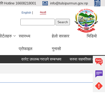
िति Hotline 16608218001
info@tulsipurmun.gov.np
English
नेपाली
Search form
Search
पोर्टलहरु
स्वास्थ्य
हेलो सरकार
भिडियो
प्रोफाइल
गुनासो
दररेट उपलब्ध गराउने सम्बन्धमा
सरुवा सहमतिका लागि दरखास्त आव