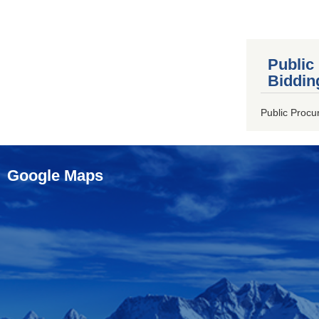
Public
Biddin
Public Procu
Google Maps