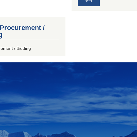
अन्य
 Procurement /
g
rement / Bidding