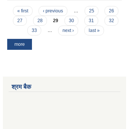
Pages
« first
‹ previous
…
25
26
27
28
29
30
31
32
33
…
next ›
last »
more
श्रम बैक