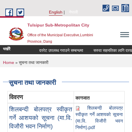
Skip to main content
English
नेपाली
Tulsipur Sub-Metropolitan City
Office of the Municipal Executive,Lumbini
Province, Dang
भर्खरै
दररेट उपलब्ध गराउने सम्बन्धमा
सरुवा सहमतिका लागि दरखास्त
You are here
Home
» सुचना तथा जानकारी
सुचना तथा जानकारी
विवरण
कागजात
शिलबन्दी बोलपत्र
शिलबन्दी बोलपत्र स्वीकृत
स्वीकृत गर्ने आशयको सूचना
गर्ने आशयको सूचना (मा.वि.
(मा.वि. विजौरी भवन
विजौरी भवन निर्माण)
निर्माण).pdf