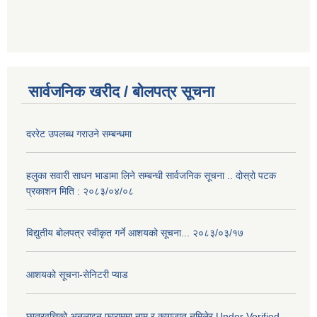
सार्वजनिक खरीद / बोलपत्र सूचना
दररेट उपलब्ध गराउने सम्बन्धमा
हलुका सवारी साधन भाडामा लिने सम्बन्धी सार्वजनिक सूचना .. दोस्रो पटक
प्रकाशन मिति : २०८३/०४/०८
विद्युतीय बोलपत्र स्वीकृत गर्ने आशयको सूचना... २०८३/०३/१७
आशयको सूचना-सेनिटरी प्याड
छात्रवृत्तिको अनलाइन फाराममा नाम र कागजात नमिलेर Under Verified