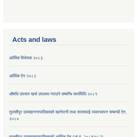
Acts and laws
आर्थिक विधेयक २०८३
आर्थिक ऐन २०८२
औषधि उपचार खर्च उपलव्ध गराउने सम्बन्धि कार्यविधि २०८१
तुलसीपुर उपमहानगरपालिकाको खानेपानी तथा सरसफाई व्यवस्थापन सम्बन्धी ऐन,
२०८०
तुलसीपुर उपमहानगरपालिकाको आर्थिक ऐन (आ.व. २०८१/०८२)